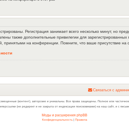
трированы. Регистрация занимает всего несколько минут, но пре
лены также дополнительные привилегии для зарегистрированных п
й, принятыми на конференции. Помните, что ваше присутствие на 
ьности
С
в
я
з
а
т
ь
с
я
с
а
д
м
и
н
и
азмещенные (контент), авторские и уникальны. Все права защищены. Полное или частично
иперссылки (не редирект и не закрыта от индексации поисковиками) на наш сайт, и с пис
Моды и расширения phpBB
Конфиденциальность
|
Правила