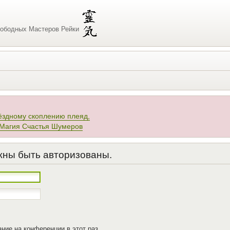
ободных Мастеров Рейки
ёздному скоплению плеяд,
 Магия Счастья Шумеров
жны быть авторизованы.
ние на конференции в этот раз