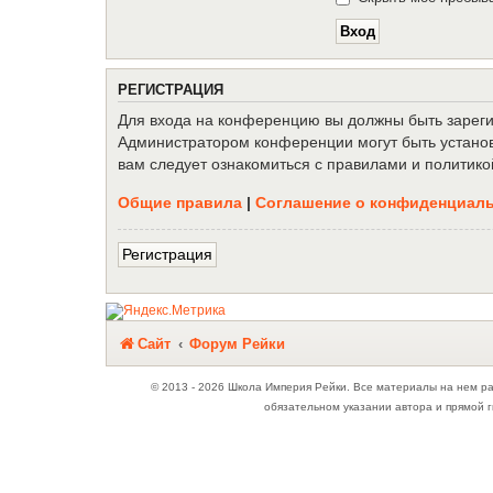
Р
Е
Г
И
С
Т
Р
А
Ц
И
Я
Для входа на конференцию вы должны быть зарегис
Администратором конференции могут быть установ
вам следует ознакомиться с правилами и политико
Общие правила
|
Соглашение о конфиденциал
Р
е
г
и
с
т
р
а
ц
и
я
Связаться с
Сайт
Форум Рейки
администрацией
© 2013 - 2026 Школа Империя Рейки. Все материалы на нем р
обязательном указании автора и прямой г