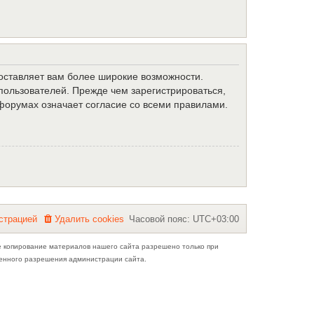
доставляет вам более широкие возможности.
ользователей. Прежде чем зарегистрироваться,
форумах означает согласие со всеми правилами.
с
т
р
а
ц
и
е
й
Удалить cookies
Часовой пояс:
UTC+03:00
е копирование материалов нашего сайта разрешено только при
ьменного разрешения администрации сайта.