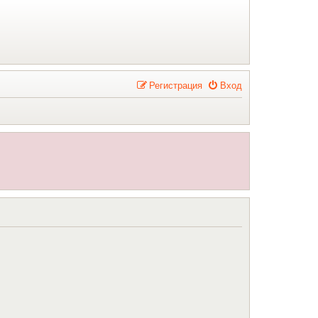
Р
е
г
и
с
т
р
а
ц
и
я
Вход