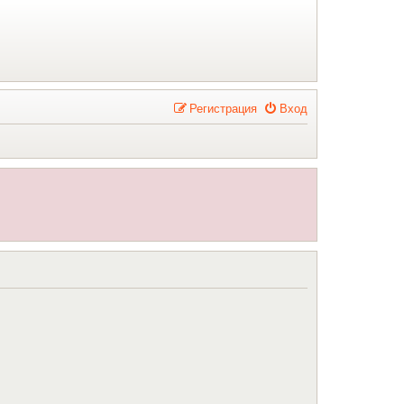
Р
е
г
и
с
т
р
а
ц
и
я
Вход