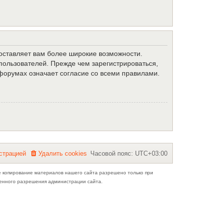
доставляет вам более широкие возможности.
ользователей. Прежде чем зарегистрироваться,
форумах означает согласие со всеми правилами.
с
т
р
а
ц
и
е
й
Удалить cookies
Часовой пояс:
UTC+03:00
е копирование материалов нашего сайта разрешено только при
ьменного разрешения администрации сайта.