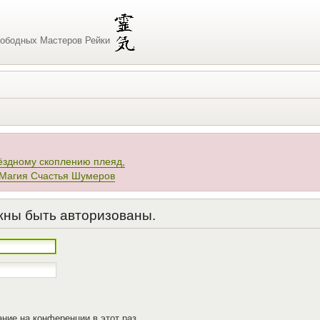
ободных Мастеров Рейки
ёздному скоплению плеяд,
 Магия Счастья Шумеров
жны быть авторизованы.
ние на конференции в этот раз