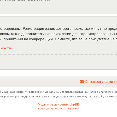
трированы. Регистрация занимает всего несколько минут, но пре
лены также дополнительные привилегии для зарегистрированных п
й, принятыми на конференции. Помните, что ваше присутствие на 
ьности
С
в
я
з
а
т
ь
с
я
с
а
д
м
и
н
и
азмещенные (контент), авторские и уникальны. Все права защищены. Полное или частично
иперссылки (не редирект и не закрыта от индексации поисковиками) на наш сайт, и с пис
Моды и расширения phpBB
Конфиденциальность
|
Правила