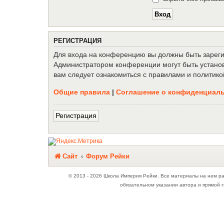
Р
Е
Г
И
С
Т
Р
А
Ц
И
Я
Для входа на конференцию вы должны быть зарегис
Администратором конференции могут быть установ
вам следует ознакомиться с правилами и политико
Общие правила
|
Соглашение о конфиденциал
Р
е
г
и
с
т
р
а
ц
и
я
Связаться с
Сайт
Форум Рейки
администрацией
© 2013 - 2026 Школа Империя Рейки. Все материалы на нем р
обязательном указании автора и прямой г