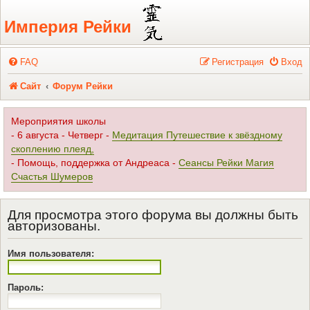
Регистрация
Империя Рейки
FAQ
Р
е
г
и
с
т
р
а
ц
и
я
Вход
Сайт
Форум Рейки
Мероприятия школы
- 6 августа - Четверг -
Медитация Путешествие к звёздному
скоплению плеяд,
- Помощь, поддержка от Андреаса -
Сеансы Рейки Магия
Счастья Шумеров
Для просмотра этого форума вы должны быть
авторизованы.
Имя пользователя:
Пароль: