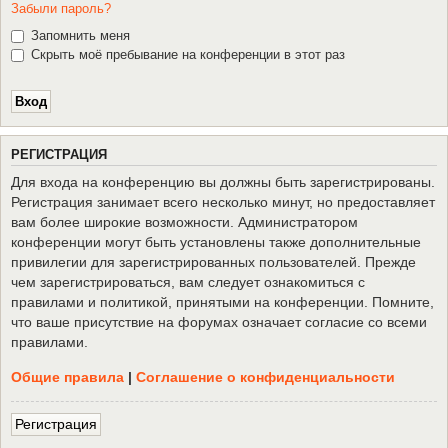
Забыли пароль?
Запомнить меня
Скрыть моё пребывание на конференции в этот раз
Р
Е
Г
И
С
Т
Р
А
Ц
И
Я
Для входа на конференцию вы должны быть зарегистрированы.
Регистрация занимает всего несколько минут, но предоставляет
вам более широкие возможности. Администратором
конференции могут быть установлены также дополнительные
привилегии для зарегистрированных пользователей. Прежде
чем зарегистрироваться, вам следует ознакомиться с
правилами и политикой, принятыми на конференции. Помните,
что ваше присутствие на форумах означает согласие со всеми
правилами.
Общие правила
|
Соглашение о конфиденциальности
Р
е
г
и
с
т
р
а
ц
и
я