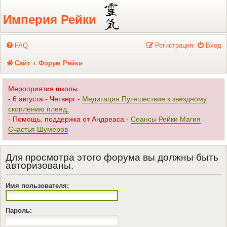
Регистрация
Империя Рейки
FAQ
Р
е
г
и
с
т
р
а
ц
и
я
Вход
Сайт
Форум Рейки
Мероприятия школы
- 6 августа - Четверг -
Медитация Путешествие к звёздному
скоплению плеяд,
- Помощь, поддержка от Андреаса -
Сеансы Рейки Магия
Счастья Шумеров
Для просмотра этого форума вы должны быть
авторизованы.
Имя пользователя:
Пароль: