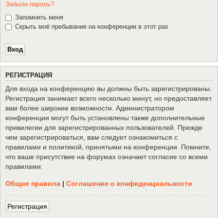
Забыли пароль?
Запомнить меня
Скрыть моё пребывание на конференции в этот раз
Р
Е
Г
И
С
Т
Р
А
Ц
И
Я
Для входа на конференцию вы должны быть зарегистрированы.
Регистрация занимает всего несколько минут, но предоставляет
вам более широкие возможности. Администратором
конференции могут быть установлены также дополнительные
привилегии для зарегистрированных пользователей. Прежде
чем зарегистрироваться, вам следует ознакомиться с
правилами и политикой, принятыми на конференции. Помните,
что ваше присутствие на форумах означает согласие со всеми
правилами.
Общие правила
|
Соглашение о конфиденциальности
Р
е
г
и
с
т
р
а
ц
и
я