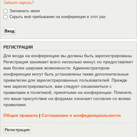
Забыли пароль?
Запомнить меня
Скрыть моё пребывание на конференции в этот раз
Р
Е
Г
И
С
Т
Р
А
Ц
И
Я
Для входа на конференцию вы должны быть зарегистрированы.
Регистрация занимает всего несколько минут, но предоставляет
вам более широкие возможности. Администратором
конференции могут быть установлены также дополнительные
привилегии для зарегистрированных пользователей. Прежде
чем зарегистрироваться, вам следует ознакомиться с
правилами и политикой, принятыми на конференции. Помните,
что ваше присутствие на форумах означает согласие со всеми
правилами.
Общие правила
|
Соглашение о конфиденциальности
Р
е
г
и
с
т
р
а
ц
и
я