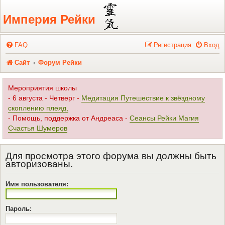
Регистрация
Империя Рейки
FAQ
Р
е
г
и
с
т
р
а
ц
и
я
Вход
Сайт
Форум Рейки
Мероприятия школы
- 6 августа - Четверг -
Медитация Путешествие к звёздному
скоплению плеяд,
- Помощь, поддержка от Андреаса -
Сеансы Рейки Магия
Счастья Шумеров
Для просмотра этого форума вы должны быть
авторизованы.
Имя пользователя:
Пароль: