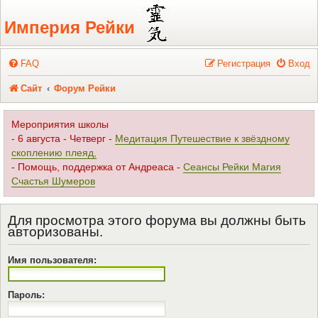
Регистрация
Империя Рейки
FAQ
Р
е
г
и
с
т
р
а
ц
и
я
Вход
Сайт
Форум Рейки
Мероприятия школы
- 6 августа - Четверг -
Медитация Путешествие к звёздному
скоплению плеяд,
- Помощь, поддержка от Андреаса -
Сеансы Рейки Магия
Счастья Шумеров
Для просмотра этого форума вы должны быть
авторизованы.
Имя пользователя:
Пароль: