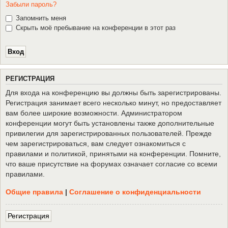
Забыли пароль?
Запомнить меня
Скрыть моё пребывание на конференции в этот раз
Р
Е
Г
И
С
Т
Р
А
Ц
И
Я
Для входа на конференцию вы должны быть зарегистрированы.
Регистрация занимает всего несколько минут, но предоставляет
вам более широкие возможности. Администратором
конференции могут быть установлены также дополнительные
привилегии для зарегистрированных пользователей. Прежде
чем зарегистрироваться, вам следует ознакомиться с
правилами и политикой, принятыми на конференции. Помните,
что ваше присутствие на форумах означает согласие со всеми
правилами.
Общие правила
|
Соглашение о конфиденциальности
Р
е
г
и
с
т
р
а
ц
и
я