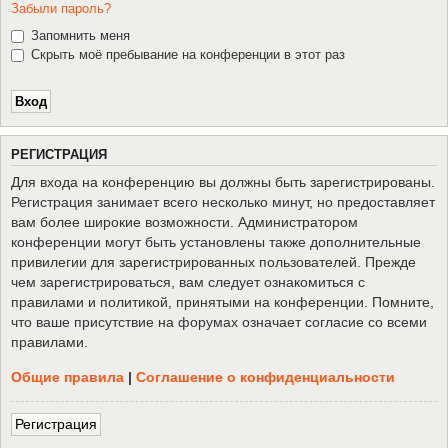
Забыли пароль?
Запомнить меня
Скрыть моё пребывание на конференции в этот раз
Р
Е
Г
И
С
Т
Р
А
Ц
И
Я
Для входа на конференцию вы должны быть зарегистрированы.
Регистрация занимает всего несколько минут, но предоставляет
вам более широкие возможности. Администратором
конференции могут быть установлены также дополнительные
привилегии для зарегистрированных пользователей. Прежде
чем зарегистрироваться, вам следует ознакомиться с
правилами и политикой, принятыми на конференции. Помните,
что ваше присутствие на форумах означает согласие со всеми
правилами.
Общие правила
|
Соглашение о конфиденциальности
Р
е
г
и
с
т
р
а
ц
и
я