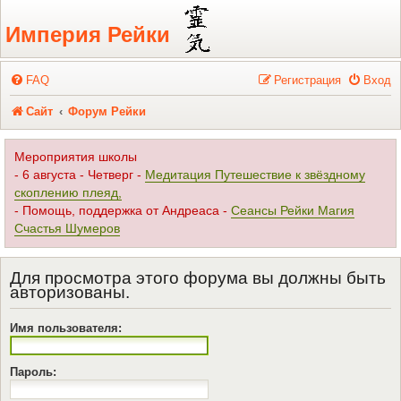
Регистрация
Империя Рейки
FAQ
Р
е
г
и
с
т
р
а
ц
и
я
Вход
Сайт
Форум Рейки
Мероприятия школы
- 6 августа - Четверг -
Медитация Путешествие к звёздному
скоплению плеяд,
- Помощь, поддержка от Андреаса -
Сеансы Рейки Магия
Счастья Шумеров
Для просмотра этого форума вы должны быть
авторизованы.
Имя пользователя:
Пароль: