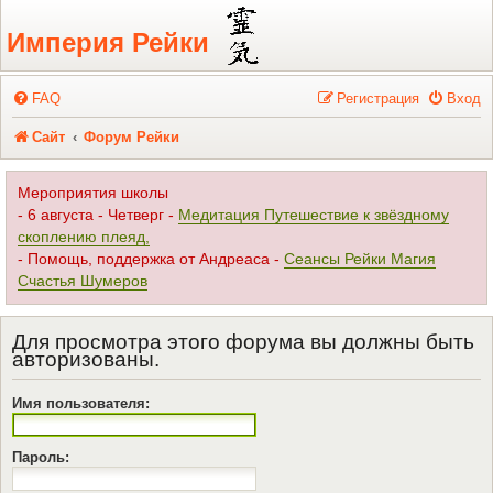
Регистрация
Империя Рейки
FAQ
Р
е
г
и
с
т
р
а
ц
и
я
Вход
Сайт
Форум Рейки
Мероприятия школы
- 6 августа - Четверг -
Медитация Путешествие к звёздному
скоплению плеяд,
- Помощь, поддержка от Андреаса -
Сеансы Рейки Магия
Счастья Шумеров
Для просмотра этого форума вы должны быть
авторизованы.
Имя пользователя:
Пароль: