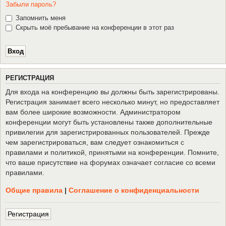
Забыли пароль?
Запомнить меня
Скрыть моё пребывание на конференции в этот раз
Р
Е
Г
И
С
Т
Р
А
Ц
И
Я
Для входа на конференцию вы должны быть зарегистрированы.
Регистрация занимает всего несколько минут, но предоставляет
вам более широкие возможности. Администратором
конференции могут быть установлены также дополнительные
привилегии для зарегистрированных пользователей. Прежде
чем зарегистрироваться, вам следует ознакомиться с
правилами и политикой, принятыми на конференции. Помните,
что ваше присутствие на форумах означает согласие со всеми
правилами.
Общие правила
|
Соглашение о конфиденциальности
Р
е
г
и
с
т
р
а
ц
и
я