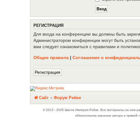
Р
Е
Г
И
С
Т
Р
А
Ц
И
Я
Для входа на конференцию вы должны быть зарегис
Администратором конференции могут быть установ
вам следует ознакомиться с правилами и политико
Общие правила
|
Соглашение о конфиденциал
Р
е
г
и
с
т
р
а
ц
и
я
Связаться с
Сайт
Форум Рейки
администрацией
© 2013 - 2026 Школа Империя Рейки. Все материалы на нем р
обязательном указании автора и прямой г