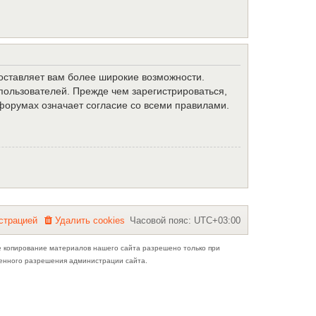
доставляет вам более широкие возможности.
ользователей. Прежде чем зарегистрироваться,
форумах означает согласие со всеми правилами.
с
т
р
а
ц
и
е
й
Удалить cookies
Часовой пояс:
UTC+03:00
е копирование материалов нашего сайта разрешено только при
ьменного разрешения администрации сайта.