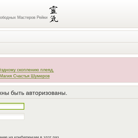
ободных Мастеров Рейки
ёздному скоплению плеяд,
 Магия Счастья Шумеров
жны быть авторизованы.
ние на конференции в этот раз