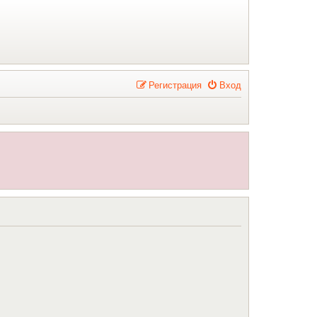
Р
е
г
и
с
т
р
а
ц
и
я
Вход