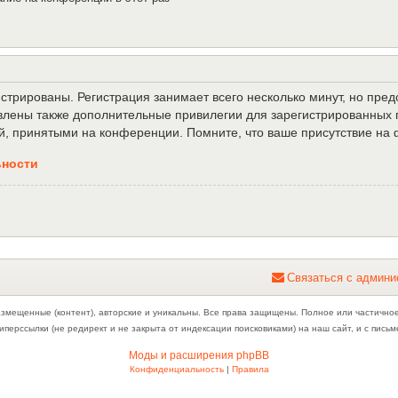
трированы. Регистрация занимает всего несколько минут, но пре
лены также дополнительные привилегии для зарегистрированных п
й, принятыми на конференции. Помните, что ваше присутствие на 
ьности
С
в
я
з
а
т
ь
с
я
с
а
д
м
и
н
и
азмещенные (контент), авторские и уникальны. Все права защищены. Полное или частично
иперссылки (не редирект и не закрыта от индексации поисковиками) на наш сайт, и с пис
Моды и расширения phpBB
Конфиденциальность
|
Правила