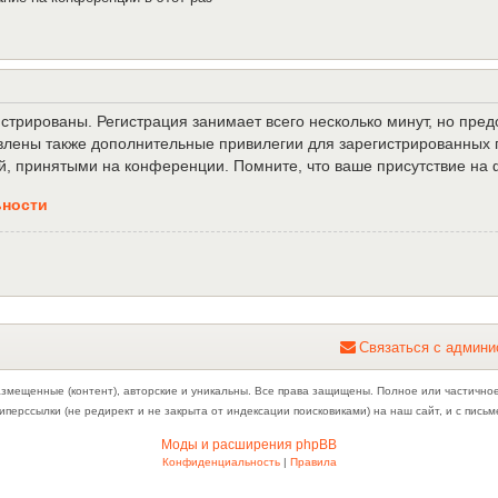
трированы. Регистрация занимает всего несколько минут, но пре
лены также дополнительные привилегии для зарегистрированных п
й, принятыми на конференции. Помните, что ваше присутствие на 
ьности
С
в
я
з
а
т
ь
с
я
с
а
д
м
и
н
и
азмещенные (контент), авторские и уникальны. Все права защищены. Полное или частично
иперссылки (не редирект и не закрыта от индексации поисковиками) на наш сайт, и с пис
Моды и расширения phpBB
Конфиденциальность
|
Правила