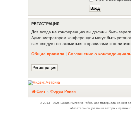
Р
Е
Г
И
С
Т
Р
А
Ц
И
Я
Для входа на конференцию вы должны быть зарегис
Администратором конференции могут быть установ
вам следует ознакомиться с правилами и политико
Общие правила
|
Соглашение о конфиденциал
Р
е
г
и
с
т
р
а
ц
и
я
Связаться с
Сайт
Форум Рейки
администрацией
© 2013 - 2026 Школа Империя Рейки. Все материалы на нем р
обязательном указании автора и прямой г