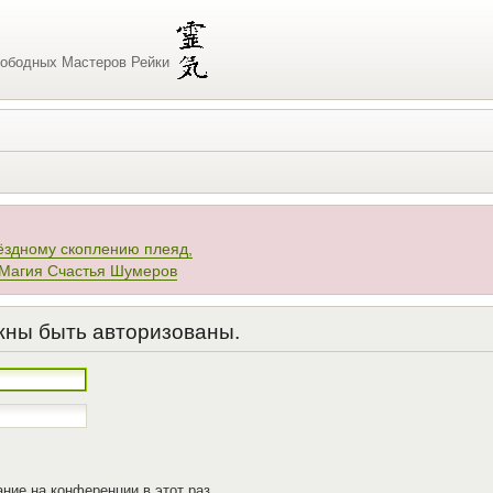
ободных Мастеров Рейки
ёздному скоплению плеяд,
 Магия Счастья Шумеров
жны быть авторизованы.
ние на конференции в этот раз