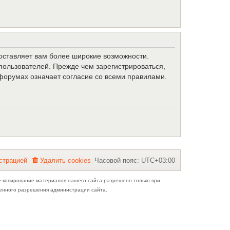
доставляет вам более широкие возможности.
ользователей. Прежде чем зарегистрироваться,
форумах означает согласие со всеми правилами.
с
т
р
а
ц
и
е
й
Удалить cookies
Часовой пояс:
UTC+03:00
е копирование материалов нашего сайта разрешено только при
ьменного разрешения администрации сайта.