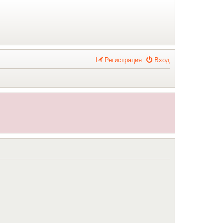
Р
е
г
и
с
т
р
а
ц
и
я
Вход