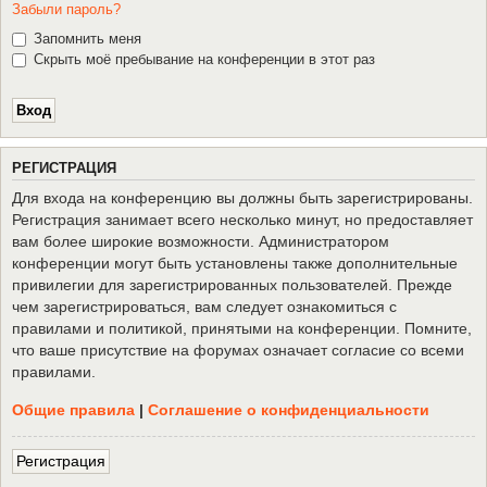
Забыли пароль?
Запомнить меня
Скрыть моё пребывание на конференции в этот раз
Р
Е
Г
И
С
Т
Р
А
Ц
И
Я
Для входа на конференцию вы должны быть зарегистрированы.
Регистрация занимает всего несколько минут, но предоставляет
вам более широкие возможности. Администратором
конференции могут быть установлены также дополнительные
привилегии для зарегистрированных пользователей. Прежде
чем зарегистрироваться, вам следует ознакомиться с
правилами и политикой, принятыми на конференции. Помните,
что ваше присутствие на форумах означает согласие со всеми
правилами.
Общие правила
|
Соглашение о конфиденциальности
Р
е
г
и
с
т
р
а
ц
и
я