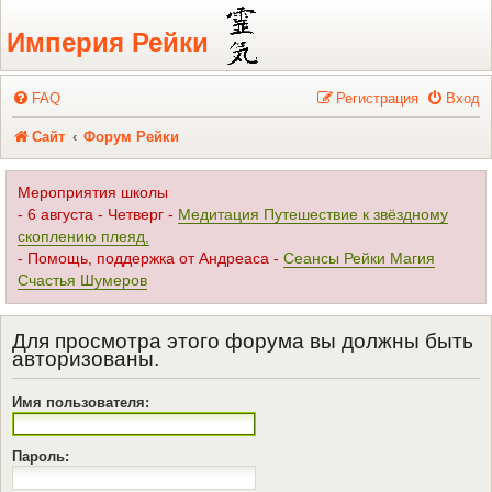
Регистрация
Империя Рейки
FAQ
Р
е
г
и
с
т
р
а
ц
и
я
Вход
Сайт
Форум Рейки
Мероприятия школы
- 6 августа - Четверг -
Медитация Путешествие к звёздному
скоплению плеяд,
- Помощь, поддержка от Андреаса -
Сеансы Рейки Магия
Счастья Шумеров
Для просмотра этого форума вы должны быть
авторизованы.
Имя пользователя:
Пароль: