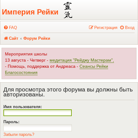
Регистрация
Империя Рейки
FAQ
Р
е
г
и
с
т
р
а
ц
и
я
Вход
Сайт
Форум Рейки
Мероприятия школы
13 августа - Четверг -
медитация "Рейджу Мастерам",
- Помощь, поддержка от Андреаса -
Сеансы Рейки
Благосостояния
Для просмотра этого форума вы должны быть
авторизованы.
Имя пользователя:
Пароль:
Забыли пароль?