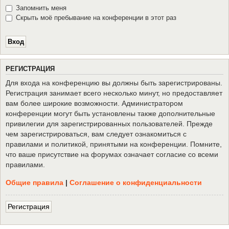
Запомнить меня
Скрыть моё пребывание на конференции в этот раз
Р
Е
Г
И
С
Т
Р
А
Ц
И
Я
Для входа на конференцию вы должны быть зарегистрированы.
Регистрация занимает всего несколько минут, но предоставляет
вам более широкие возможности. Администратором
конференции могут быть установлены также дополнительные
привилегии для зарегистрированных пользователей. Прежде
чем зарегистрироваться, вам следует ознакомиться с
правилами и политикой, принятыми на конференции. Помните,
что ваше присутствие на форумах означает согласие со всеми
правилами.
Общие правила
|
Соглашение о конфиденциальности
Р
е
г
и
с
т
р
а
ц
и
я