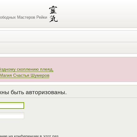
ободных Мастеров Рейки
ёздному скоплению плеяд,
 Магия Счастья Шумеров
жны быть авторизованы.
ние на конференции в этот раз