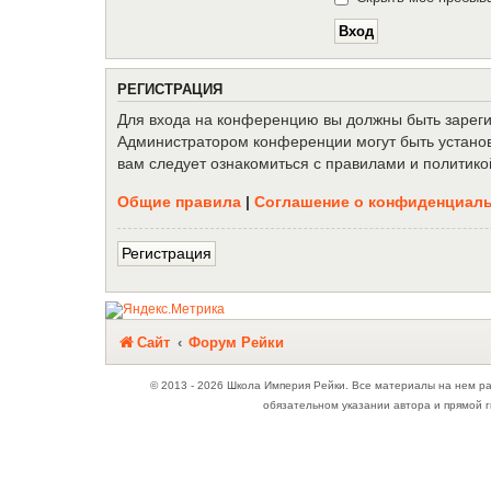
Р
Е
Г
И
С
Т
Р
А
Ц
И
Я
Для входа на конференцию вы должны быть зарегис
Администратором конференции могут быть установ
вам следует ознакомиться с правилами и политико
Общие правила
|
Соглашение о конфиденциал
Р
е
г
и
с
т
р
а
ц
и
я
Связаться с
Сайт
Форум Рейки
администрацией
© 2013 - 2026 Школа Империя Рейки. Все материалы на нем р
обязательном указании автора и прямой г