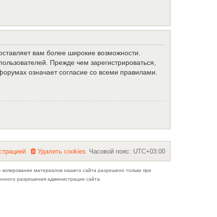
доставляет вам более широкие возможности.
ользователей. Прежде чем зарегистрироваться,
форумах означает согласие со всеми правилами.
с
т
р
а
ц
и
е
й
Удалить cookies
Часовой пояс:
UTC+03:00
е копирование материалов нашего сайта разрешено только при
ьменного разрешения администрации сайта.