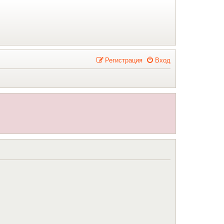
Р
е
г
и
с
т
р
а
ц
и
я
Вход