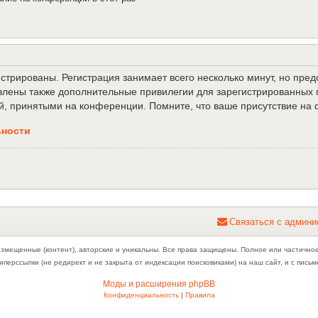
трированы. Регистрация занимает всего несколько минут, но пре
лены также дополнительные привилегии для зарегистрированных п
й, принятыми на конференции. Помните, что ваше присутствие на 
ьности
С
в
я
з
а
т
ь
с
я
с
а
д
м
и
н
и
азмещенные (контент), авторские и уникальны. Все права защищены. Полное или частично
иперссылки (не редирект и не закрыта от индексации поисковиками) на наш сайт, и с пис
Моды и расширения phpBB
Конфиденциальность
|
Правила