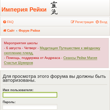
Регистрация
Империя Рейки
FAQ
Р
е
г
и
с
т
р
а
ц
и
я
Вход
Сайт
Форум Рейки
Мероприятия школы
- 6 августа - Четверг -
Медитация Путешествие к звёздному
скоплению плеяд,
- Помощь, поддержка от Андреаса -
Сеансы Рейки Магия
Счастья Шумеров
Для просмотра этого форума вы должны быть
авторизованы.
Имя пользователя:
Пароль: