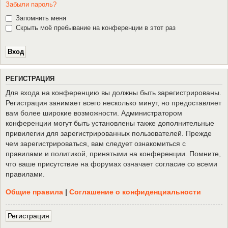
Забыли пароль?
Запомнить меня
Скрыть моё пребывание на конференции в этот раз
Р
Е
Г
И
С
Т
Р
А
Ц
И
Я
Для входа на конференцию вы должны быть зарегистрированы.
Регистрация занимает всего несколько минут, но предоставляет
вам более широкие возможности. Администратором
конференции могут быть установлены также дополнительные
привилегии для зарегистрированных пользователей. Прежде
чем зарегистрироваться, вам следует ознакомиться с
правилами и политикой, принятыми на конференции. Помните,
что ваше присутствие на форумах означает согласие со всеми
правилами.
Общие правила
|
Соглашение о конфиденциальности
Р
е
г
и
с
т
р
а
ц
и
я