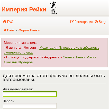
Регистрация
Империя Рейки
FAQ
Р
е
г
и
с
т
р
а
ц
и
я
Вход
Сайт
Форум Рейки
Мероприятия школы
- 6 августа - Четверг -
Медитация Путешествие к звёздному
скоплению плеяд,
- Помощь, поддержка от Андреаса -
Сеансы Рейки Магия
Счастья Шумеров
Для просмотра этого форума вы должны быть
авторизованы.
Имя пользователя:
Пароль: