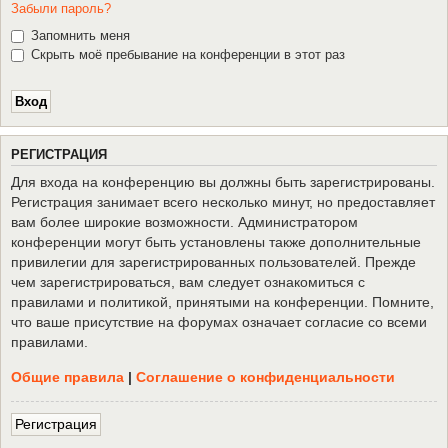
Забыли пароль?
Запомнить меня
Скрыть моё пребывание на конференции в этот раз
Р
Е
Г
И
С
Т
Р
А
Ц
И
Я
Для входа на конференцию вы должны быть зарегистрированы.
Регистрация занимает всего несколько минут, но предоставляет
вам более широкие возможности. Администратором
конференции могут быть установлены также дополнительные
привилегии для зарегистрированных пользователей. Прежде
чем зарегистрироваться, вам следует ознакомиться с
правилами и политикой, принятыми на конференции. Помните,
что ваше присутствие на форумах означает согласие со всеми
правилами.
Общие правила
|
Соглашение о конфиденциальности
Р
е
г
и
с
т
р
а
ц
и
я