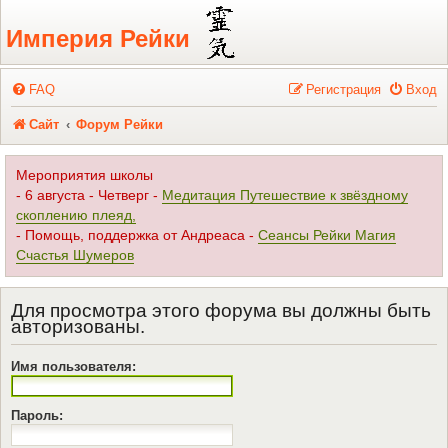
Регистрация
Империя Рейки
FAQ
Р
е
г
и
с
т
р
а
ц
и
я
Вход
Сайт
Форум Рейки
Мероприятия школы
- 6 августа - Четверг -
Медитация Путешествие к звёздному
скоплению плеяд,
- Помощь, поддержка от Андреаса -
Сеансы Рейки Магия
Счастья Шумеров
Для просмотра этого форума вы должны быть
авторизованы.
Имя пользователя:
Пароль: