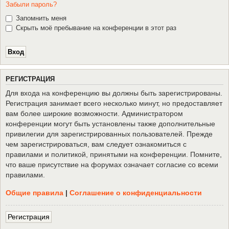
Забыли пароль?
Запомнить меня
Скрыть моё пребывание на конференции в этот раз
Р
Е
Г
И
С
Т
Р
А
Ц
И
Я
Для входа на конференцию вы должны быть зарегистрированы.
Регистрация занимает всего несколько минут, но предоставляет
вам более широкие возможности. Администратором
конференции могут быть установлены также дополнительные
привилегии для зарегистрированных пользователей. Прежде
чем зарегистрироваться, вам следует ознакомиться с
правилами и политикой, принятыми на конференции. Помните,
что ваше присутствие на форумах означает согласие со всеми
правилами.
Общие правила
|
Соглашение о конфиденциальности
Р
е
г
и
с
т
р
а
ц
и
я