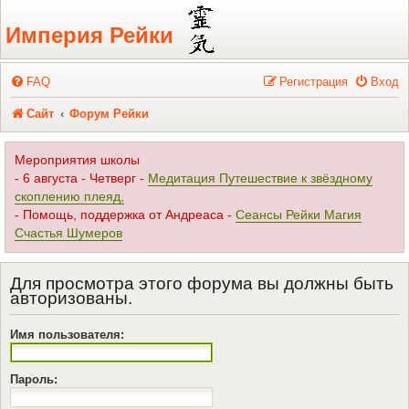
Регистрация
Империя Рейки
FAQ
Р
е
г
и
с
т
р
а
ц
и
я
Вход
Сайт
Форум Рейки
Мероприятия школы
- 6 августа - Четверг -
Медитация Путешествие к звёздному
скоплению плеяд,
- Помощь, поддержка от Андреаса -
Сеансы Рейки Магия
Счастья Шумеров
Для просмотра этого форума вы должны быть
авторизованы.
Имя пользователя:
Пароль: