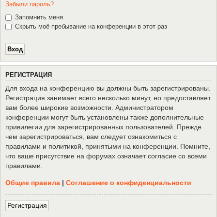
Забыли пароль?
Запомнить меня
Скрыть моё пребывание на конференции в этот раз
Р
Е
Г
И
С
Т
Р
А
Ц
И
Я
Для входа на конференцию вы должны быть зарегистрированы.
Регистрация занимает всего несколько минут, но предоставляет
вам более широкие возможности. Администратором
конференции могут быть установлены также дополнительные
привилегии для зарегистрированных пользователей. Прежде
чем зарегистрироваться, вам следует ознакомиться с
правилами и политикой, принятыми на конференции. Помните,
что ваше присутствие на форумах означает согласие со всеми
правилами.
Общие правила
|
Соглашение о конфиденциальности
Р
е
г
и
с
т
р
а
ц
и
я