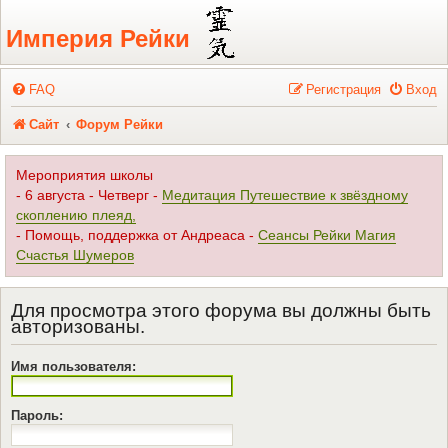
Регистрация
Империя Рейки
FAQ
Р
е
г
и
с
т
р
а
ц
и
я
Вход
Сайт
Форум Рейки
Мероприятия школы
- 6 августа - Четверг -
Медитация Путешествие к звёздному
скоплению плеяд,
- Помощь, поддержка от Андреаса -
Сеансы Рейки Магия
Счастья Шумеров
Для просмотра этого форума вы должны быть
авторизованы.
Имя пользователя:
Пароль: