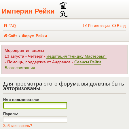
Регистрация
Империя Рейки
FAQ
Р
е
г
и
с
т
р
а
ц
и
я
Вход
Сайт
Форум Рейки
Мероприятия школы
13 августа - Четверг -
медитация "Рейджу Мастерам",
- Помощь, поддержка от Андреаса -
Сеансы Рейки
Благосостояния
Для просмотра этого форума вы должны быть
авторизованы.
Имя пользователя:
Пароль:
Забыли пароль?