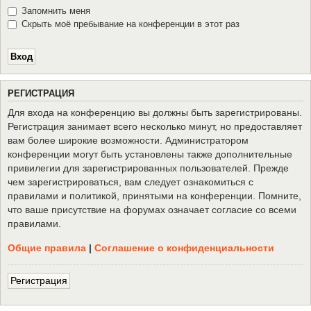
Запомнить меня
Скрыть моё пребывание на конференции в этот раз
Р
Е
Г
И
С
Т
Р
А
Ц
И
Я
Для входа на конференцию вы должны быть зарегистрированы.
Регистрация занимает всего несколько минут, но предоставляет
вам более широкие возможности. Администратором
конференции могут быть установлены также дополнительные
привилегии для зарегистрированных пользователей. Прежде
чем зарегистрироваться, вам следует ознакомиться с
правилами и политикой, принятыми на конференции. Помните,
что ваше присутствие на форумах означает согласие со всеми
правилами.
Общие правила
|
Соглашение о конфиденциальности
Р
е
г
и
с
т
р
а
ц
и
я