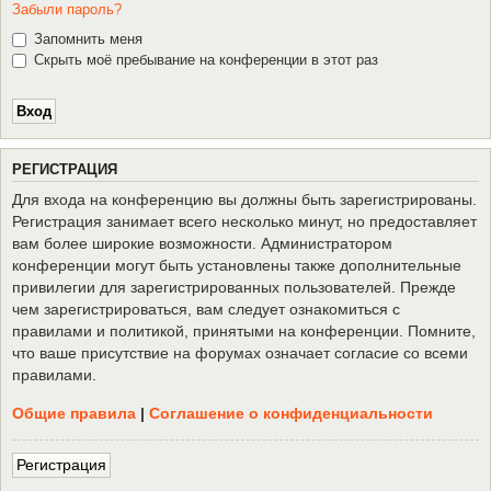
Забыли пароль?
Запомнить меня
Скрыть моё пребывание на конференции в этот раз
Р
Е
Г
И
С
Т
Р
А
Ц
И
Я
Для входа на конференцию вы должны быть зарегистрированы.
Регистрация занимает всего несколько минут, но предоставляет
вам более широкие возможности. Администратором
конференции могут быть установлены также дополнительные
привилегии для зарегистрированных пользователей. Прежде
чем зарегистрироваться, вам следует ознакомиться с
правилами и политикой, принятыми на конференции. Помните,
что ваше присутствие на форумах означает согласие со всеми
правилами.
Общие правила
|
Соглашение о конфиденциальности
Р
е
г
и
с
т
р
а
ц
и
я