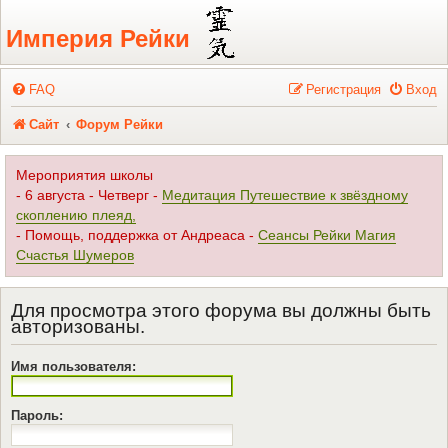
Регистрация
Империя Рейки
FAQ
Р
е
г
и
с
т
р
а
ц
и
я
Вход
Сайт
Форум Рейки
Мероприятия школы
- 6 августа - Четверг -
Медитация Путешествие к звёздному
скоплению плеяд,
- Помощь, поддержка от Андреаса -
Сеансы Рейки Магия
Счастья Шумеров
Для просмотра этого форума вы должны быть
авторизованы.
Имя пользователя:
Пароль: