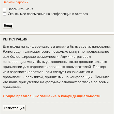
Забыли пароль?
Запомнить меня
Скрыть моё пребывание на конференции в этот раз
Р
Е
Г
И
С
Т
Р
А
Ц
И
Я
Для входа на конференцию вы должны быть зарегистрированы.
Регистрация занимает всего несколько минут, но предоставляет
вам более широкие возможности. Администратором
конференции могут быть установлены также дополнительные
привилегии для зарегистрированных пользователей. Прежде
чем зарегистрироваться, вам следует ознакомиться с
правилами и политикой, принятыми на конференции. Помните,
что ваше присутствие на форумах означает согласие со всеми
правилами.
Общие правила
|
Соглашение о конфиденциальности
Р
е
г
и
с
т
р
а
ц
и
я