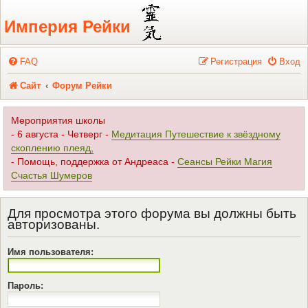
Регистрация
Империя Рейки
FAQ
Р
е
г
и
с
т
р
а
ц
и
я
Вход
Сайт
Форум Рейки
Мероприятия школы
- 6 августа - Четверг -
Медитация Путешествие к звёздному
скоплению плеяд,
- Помощь, поддержка от Андреаса -
Сеансы Рейки Магия
Счастья Шумеров
Для просмотра этого форума вы должны быть
авторизованы.
Имя пользователя:
Пароль: