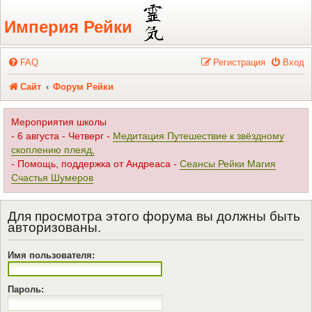
Регистрация
Империя Рейки
FAQ
Р
е
г
и
с
т
р
а
ц
и
я
Вход
Сайт
Форум Рейки
Мероприятия школы
- 6 августа - Четверг -
Медитация Путешествие к звёздному
скоплению плеяд,
- Помощь, поддержка от Андреаса -
Сеансы Рейки Магия
Счастья Шумеров
Для просмотра этого форума вы должны быть
авторизованы.
Имя пользователя:
Пароль: