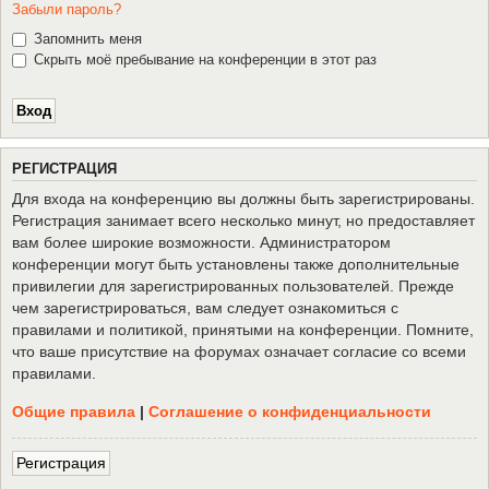
Забыли пароль?
Запомнить меня
Скрыть моё пребывание на конференции в этот раз
Р
Е
Г
И
С
Т
Р
А
Ц
И
Я
Для входа на конференцию вы должны быть зарегистрированы.
Регистрация занимает всего несколько минут, но предоставляет
вам более широкие возможности. Администратором
конференции могут быть установлены также дополнительные
привилегии для зарегистрированных пользователей. Прежде
чем зарегистрироваться, вам следует ознакомиться с
правилами и политикой, принятыми на конференции. Помните,
что ваше присутствие на форумах означает согласие со всеми
правилами.
Общие правила
|
Соглашение о конфиденциальности
Р
е
г
и
с
т
р
а
ц
и
я