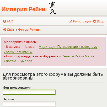
Регистрация
Империя Рейки
FAQ
Р
е
г
и
с
т
р
а
ц
и
я
Вход
Сайт
Форум Рейки
Мероприятия школы
- 6 августа - Четверг -
Медитация Путешествие к звёздному
скоплению плеяд,
- Помощь, поддержка от Андреаса -
Сеансы Рейки Магия
Счастья Шумеров
Для просмотра этого форума вы должны быть
авторизованы.
Имя пользователя:
Пароль: