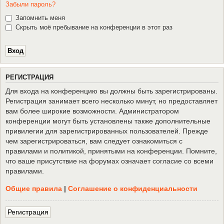
Забыли пароль?
Запомнить меня
Скрыть моё пребывание на конференции в этот раз
Р
Е
Г
И
С
Т
Р
А
Ц
И
Я
Для входа на конференцию вы должны быть зарегистрированы.
Регистрация занимает всего несколько минут, но предоставляет
вам более широкие возможности. Администратором
конференции могут быть установлены также дополнительные
привилегии для зарегистрированных пользователей. Прежде
чем зарегистрироваться, вам следует ознакомиться с
правилами и политикой, принятыми на конференции. Помните,
что ваше присутствие на форумах означает согласие со всеми
правилами.
Общие правила
|
Соглашение о конфиденциальности
Р
е
г
и
с
т
р
а
ц
и
я