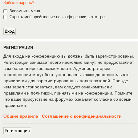
Забыли пароль?
Запомнить меня
Скрыть моё пребывание на конференции в этот раз
Р
Е
Г
И
С
Т
Р
А
Ц
И
Я
Для входа на конференцию вы должны быть зарегистрированы.
Регистрация занимает всего несколько минут, но предоставляет
вам более широкие возможности. Администратором
конференции могут быть установлены также дополнительные
привилегии для зарегистрированных пользователей. Прежде
чем зарегистрироваться, вам следует ознакомиться с
правилами и политикой, принятыми на конференции. Помните,
что ваше присутствие на форумах означает согласие со всеми
правилами.
Общие правила
|
Соглашение о конфиденциальности
Р
е
г
и
с
т
р
а
ц
и
я