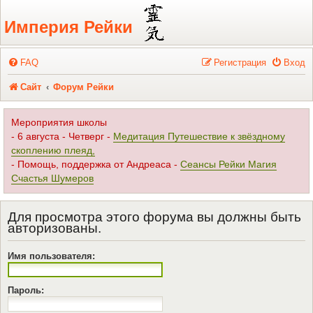
Регистрация
Империя Рейки
FAQ
Р
е
г
и
с
т
р
а
ц
и
я
Вход
Сайт
Форум Рейки
Мероприятия школы
- 6 августа - Четверг -
Медитация Путешествие к звёздному
скоплению плеяд,
- Помощь, поддержка от Андреаса -
Сеансы Рейки Магия
Счастья Шумеров
Для просмотра этого форума вы должны быть
авторизованы.
Имя пользователя:
Пароль: