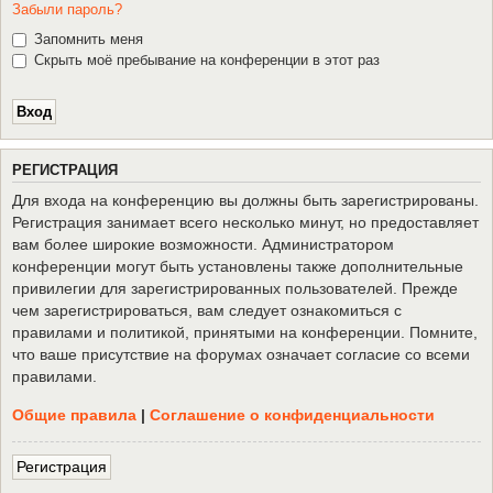
Забыли пароль?
Запомнить меня
Скрыть моё пребывание на конференции в этот раз
Р
Е
Г
И
С
Т
Р
А
Ц
И
Я
Для входа на конференцию вы должны быть зарегистрированы.
Регистрация занимает всего несколько минут, но предоставляет
вам более широкие возможности. Администратором
конференции могут быть установлены также дополнительные
привилегии для зарегистрированных пользователей. Прежде
чем зарегистрироваться, вам следует ознакомиться с
правилами и политикой, принятыми на конференции. Помните,
что ваше присутствие на форумах означает согласие со всеми
правилами.
Общие правила
|
Соглашение о конфиденциальности
Р
е
г
и
с
т
р
а
ц
и
я