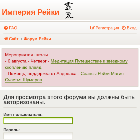
Регистрация
Империя Рейки
FAQ
Р
е
г
и
с
т
р
а
ц
и
я
Вход
Сайт
Форум Рейки
Мероприятия школы
- 6 августа - Четверг -
Медитация Путешествие к звёздному
скоплению плеяд,
- Помощь, поддержка от Андреаса -
Сеансы Рейки Магия
Счастья Шумеров
Для просмотра этого форума вы должны быть
авторизованы.
Имя пользователя:
Пароль: