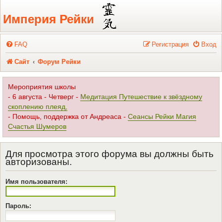
Регистрация
Империя Рейки
FAQ
Р
е
г
и
с
т
р
а
ц
и
я
Вход
Сайт
Форум Рейки
Мероприятия школы
- 6 августа - Четверг -
Медитация Путешествие к звёздному
скоплению плеяд,
- Помощь, поддержка от Андреаса -
Сеансы Рейки Магия
Счастья Шумеров
Для просмотра этого форума вы должны быть
авторизованы.
Имя пользователя:
Пароль: