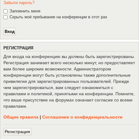
Забыли пароль?
Запомнить меня
Скрыть моё пребывание на конференции в этот раз
Р
Е
Г
И
С
Т
Р
А
Ц
И
Я
Для входа на конференцию вы должны быть зарегистрированы.
Регистрация занимает всего несколько минут, но предоставляет
вам более широкие возможности. Администратором
конференции могут быть установлены также дополнительные
привилегии для зарегистрированных пользователей. Прежде
чем зарегистрироваться, вам следует ознакомиться с
правилами и политикой, принятыми на конференции. Помните,
что ваше присутствие на форумах означает согласие со всеми
правилами.
Общие правила
|
Соглашение о конфиденциальности
Р
е
г
и
с
т
р
а
ц
и
я