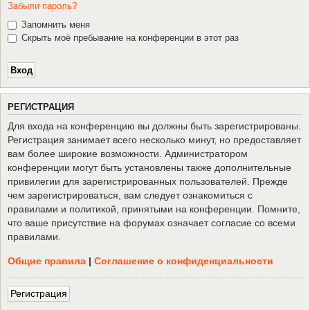
Забыли пароль?
Запомнить меня
Скрыть моё пребывание на конференции в этот раз
Р
Е
Г
И
С
Т
Р
А
Ц
И
Я
Для входа на конференцию вы должны быть зарегистрированы.
Регистрация занимает всего несколько минут, но предоставляет
вам более широкие возможности. Администратором
конференции могут быть установлены также дополнительные
привилегии для зарегистрированных пользователей. Прежде
чем зарегистрироваться, вам следует ознакомиться с
правилами и политикой, принятыми на конференции. Помните,
что ваше присутствие на форумах означает согласие со всеми
правилами.
Общие правила
|
Соглашение о конфиденциальности
Р
е
г
и
с
т
р
а
ц
и
я