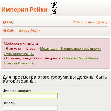
Регистрация
Империя Рейки
FAQ
Р
е
г
и
с
т
р
а
ц
и
я
Вход
Сайт
Форум Рейки
Мероприятия школы
- 6 августа - Четверг -
Медитация Путешествие к звёздному
скоплению плеяд,
- Помощь, поддержка от Андреаса -
Сеансы Рейки Магия
Счастья Шумеров
Для просмотра этого форума вы должны быть
авторизованы.
Имя пользователя:
Пароль: