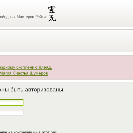
ободных Мастеров Рейки
ёздному скоплению плеяд,
 Магия Счастья Шумеров
жны быть авторизованы.
ние на конференции в этот раз