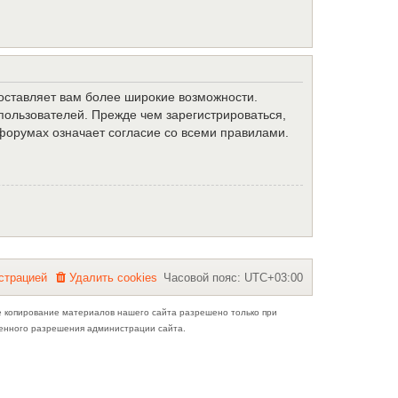
доставляет вам более широкие возможности.
ользователей. Прежде чем зарегистрироваться,
форумах означает согласие со всеми правилами.
с
т
р
а
ц
и
е
й
Удалить cookies
Часовой пояс:
UTC+03:00
е копирование материалов нашего сайта разрешено только при
ьменного разрешения администрации сайта.