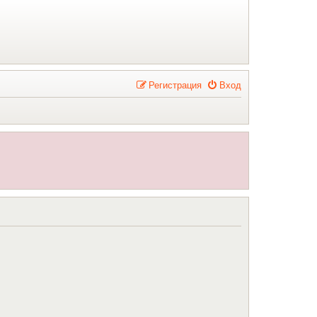
Р
е
г
и
с
т
р
а
ц
и
я
Вход