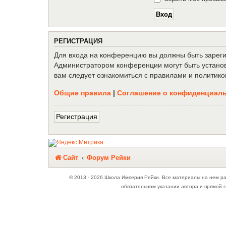
Р
Е
Г
И
С
Т
Р
А
Ц
И
Я
Для входа на конференцию вы должны быть зарегис
Администратором конференции могут быть установ
вам следует ознакомиться с правилами и политико
Общие правила
|
Соглашение о конфиденциал
Р
е
г
и
с
т
р
а
ц
и
я
Связаться с
Сайт
Форум Рейки
администрацией
© 2013 - 2026 Школа Империя Рейки. Все материалы на нем р
обязательном указании автора и прямой г