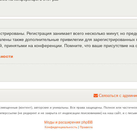
трированы. Регистрация занимает всего несколько минут, но пре
лены также дополнительные привилегии для зарегистрированных п
й, принятыми на конференции. Помните, что ваше присутствие на 
ьности
С
в
я
з
а
т
ь
с
я
с
а
д
м
и
н
и
азмещенные (контент), авторские и уникальны. Все права защищены. Полное или частично
иперссылки (не редирект и не закрыта от индексации поисковиками) на наш сайт, и с пис
Моды и расширения phpBB
Конфиденциальность
|
Правила