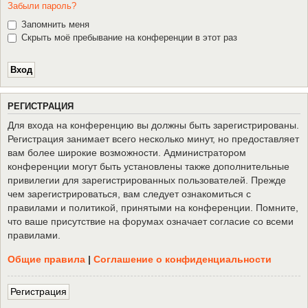
Забыли пароль?
Запомнить меня
Скрыть моё пребывание на конференции в этот раз
Р
Е
Г
И
С
Т
Р
А
Ц
И
Я
Для входа на конференцию вы должны быть зарегистрированы.
Регистрация занимает всего несколько минут, но предоставляет
вам более широкие возможности. Администратором
конференции могут быть установлены также дополнительные
привилегии для зарегистрированных пользователей. Прежде
чем зарегистрироваться, вам следует ознакомиться с
правилами и политикой, принятыми на конференции. Помните,
что ваше присутствие на форумах означает согласие со всеми
правилами.
Общие правила
|
Соглашение о конфиденциальности
Р
е
г
и
с
т
р
а
ц
и
я