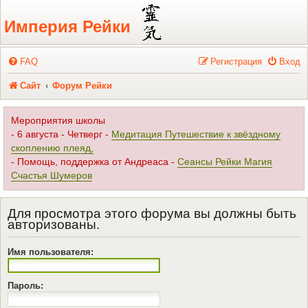
Регистрация
Империя Рейки
FAQ
Р
е
г
и
с
т
р
а
ц
и
я
Вход
Сайт
Форум Рейки
Мероприятия школы
- 6 августа - Четверг -
Медитация Путешествие к звёздному
скоплению плеяд,
- Помощь, поддержка от Андреаса -
Сеансы Рейки Магия
Счастья Шумеров
Для просмотра этого форума вы должны быть
авторизованы.
Имя пользователя:
Пароль: