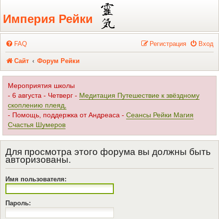
Регистрация
Империя Рейки
FAQ
Р
е
г
и
с
т
р
а
ц
и
я
Вход
Сайт
Форум Рейки
Мероприятия школы
- 6 августа - Четверг -
Медитация Путешествие к звёздному
скоплению плеяд,
- Помощь, поддержка от Андреаса -
Сеансы Рейки Магия
Счастья Шумеров
Для просмотра этого форума вы должны быть
авторизованы.
Имя пользователя:
Пароль: