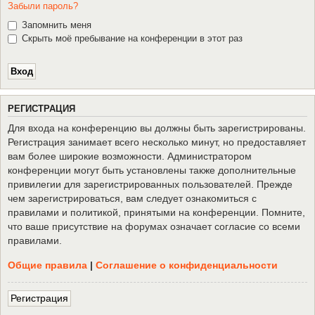
Забыли пароль?
Запомнить меня
Скрыть моё пребывание на конференции в этот раз
Р
Е
Г
И
С
Т
Р
А
Ц
И
Я
Для входа на конференцию вы должны быть зарегистрированы.
Регистрация занимает всего несколько минут, но предоставляет
вам более широкие возможности. Администратором
конференции могут быть установлены также дополнительные
привилегии для зарегистрированных пользователей. Прежде
чем зарегистрироваться, вам следует ознакомиться с
правилами и политикой, принятыми на конференции. Помните,
что ваше присутствие на форумах означает согласие со всеми
правилами.
Общие правила
|
Соглашение о конфиденциальности
Р
е
г
и
с
т
р
а
ц
и
я