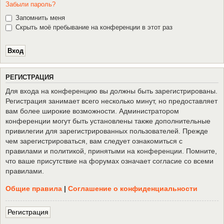
Забыли пароль?
Запомнить меня
Скрыть моё пребывание на конференции в этот раз
Р
Е
Г
И
С
Т
Р
А
Ц
И
Я
Для входа на конференцию вы должны быть зарегистрированы.
Регистрация занимает всего несколько минут, но предоставляет
вам более широкие возможности. Администратором
конференции могут быть установлены также дополнительные
привилегии для зарегистрированных пользователей. Прежде
чем зарегистрироваться, вам следует ознакомиться с
правилами и политикой, принятыми на конференции. Помните,
что ваше присутствие на форумах означает согласие со всеми
правилами.
Общие правила
|
Соглашение о конфиденциальности
Р
е
г
и
с
т
р
а
ц
и
я