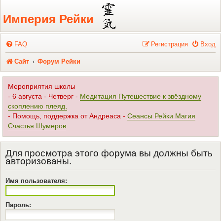
Регистрация
Империя Рейки
FAQ
Р
е
г
и
с
т
р
а
ц
и
я
Вход
Сайт
Форум Рейки
Мероприятия школы
- 6 августа - Четверг -
Медитация Путешествие к звёздному
скоплению плеяд,
- Помощь, поддержка от Андреаса -
Сеансы Рейки Магия
Счастья Шумеров
Для просмотра этого форума вы должны быть
авторизованы.
Имя пользователя:
Пароль: