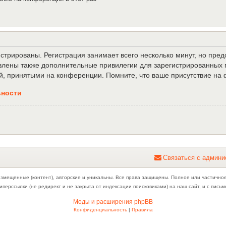
трированы. Регистрация занимает всего несколько минут, но пре
лены также дополнительные привилегии для зарегистрированных п
й, принятыми на конференции. Помните, что ваше присутствие на 
ьности
С
в
я
з
а
т
ь
с
я
с
а
д
м
и
н
и
азмещенные (контент), авторские и уникальны. Все права защищены. Полное или частично
иперссылки (не редирект и не закрыта от индексации поисковиками) на наш сайт, и с пис
Моды и расширения phpBB
Конфиденциальность
|
Правила