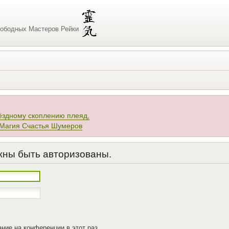
ободных Мастеров Рейки
ёздному скоплению плеяд,
 Магия Счастья Шумеров
жны быть авторизованы.
ние на конференции в этот раз