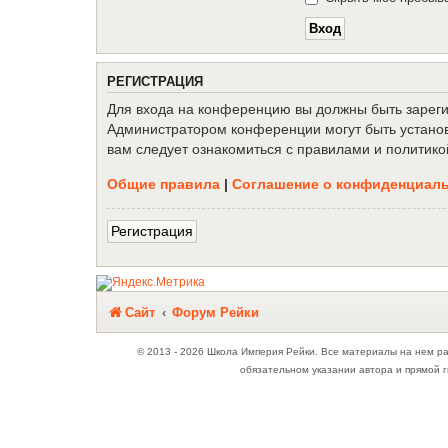
Р
Е
Г
И
С
Т
Р
А
Ц
И
Я
Для входа на конференцию вы должны быть зарегис
Администратором конференции могут быть установ
вам следует ознакомиться с правилами и политико
Общие правила
|
Соглашение о конфиденциал
Р
е
г
и
с
т
р
а
ц
и
я
Связаться с
Сайт
Форум Рейки
администрацией
© 2013 - 2026 Школа Империя Рейки. Все материалы на нем р
обязательном указании автора и прямой г