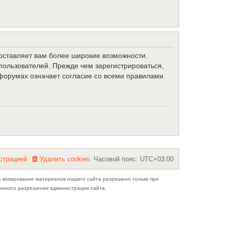
доставляет вам более широкие возможности.
ользователей. Прежде чем зарегистрироваться,
форумах означает согласие со всеми правилами.
с
т
р
а
ц
и
е
й
Удалить cookies
Часовой пояс:
UTC+03:00
е копирование материалов нашего сайта разрешено только при
ьменного разрешения администрации сайта.