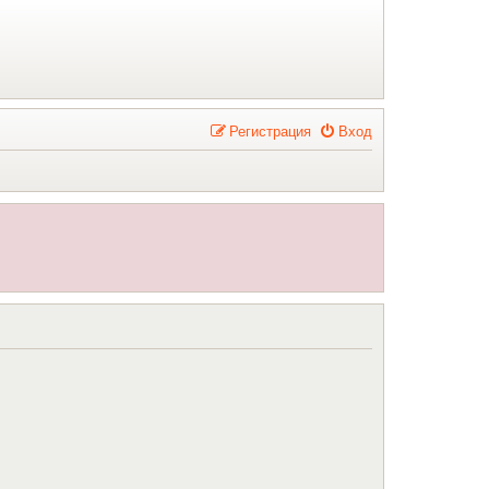
Р
е
г
и
с
т
р
а
ц
и
я
Вход