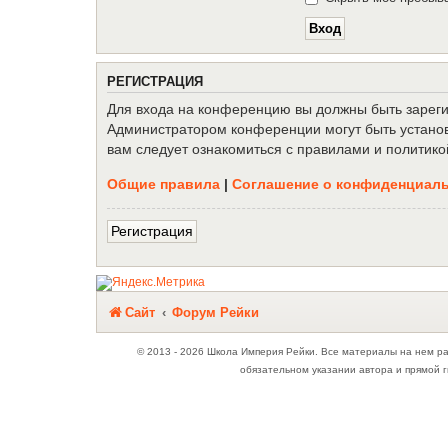
Р
Е
Г
И
С
Т
Р
А
Ц
И
Я
Для входа на конференцию вы должны быть зарегис
Администратором конференции могут быть установ
вам следует ознакомиться с правилами и политико
Общие правила
|
Соглашение о конфиденциал
Р
е
г
и
с
т
р
а
ц
и
я
Связаться с
Сайт
Форум Рейки
администрацией
© 2013 - 2026 Школа Империя Рейки. Все материалы на нем р
обязательном указании автора и прямой г