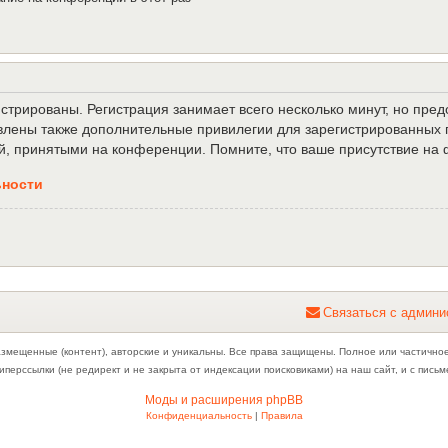
трированы. Регистрация занимает всего несколько минут, но пре
лены также дополнительные привилегии для зарегистрированных п
й, принятыми на конференции. Помните, что ваше присутствие на 
ьности
С
в
я
з
а
т
ь
с
я
с
а
д
м
и
н
и
азмещенные (контент), авторские и уникальны. Все права защищены. Полное или частично
иперссылки (не редирект и не закрыта от индексации поисковиками) на наш сайт, и с пис
Моды и расширения phpBB
Конфиденциальность
|
Правила