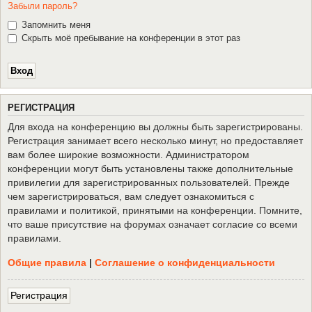
Забыли пароль?
Запомнить меня
Скрыть моё пребывание на конференции в этот раз
Р
Е
Г
И
С
Т
Р
А
Ц
И
Я
Для входа на конференцию вы должны быть зарегистрированы.
Регистрация занимает всего несколько минут, но предоставляет
вам более широкие возможности. Администратором
конференции могут быть установлены также дополнительные
привилегии для зарегистрированных пользователей. Прежде
чем зарегистрироваться, вам следует ознакомиться с
правилами и политикой, принятыми на конференции. Помните,
что ваше присутствие на форумах означает согласие со всеми
правилами.
Общие правила
|
Соглашение о конфиденциальности
Р
е
г
и
с
т
р
а
ц
и
я