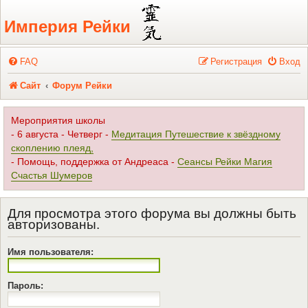
Регистрация
Империя Рейки
FAQ
Р
е
г
и
с
т
р
а
ц
и
я
Вход
Сайт
Форум Рейки
Мероприятия школы
- 6 августа - Четверг -
Медитация Путешествие к звёздному
скоплению плеяд,
- Помощь, поддержка от Андреаса -
Сеансы Рейки Магия
Счастья Шумеров
Для просмотра этого форума вы должны быть
авторизованы.
Имя пользователя:
Пароль: