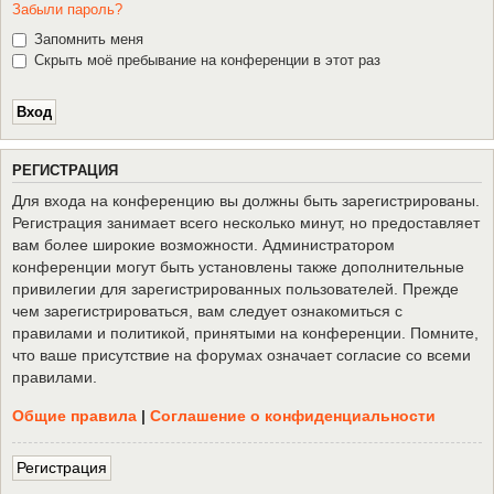
Забыли пароль?
Запомнить меня
Скрыть моё пребывание на конференции в этот раз
Р
Е
Г
И
С
Т
Р
А
Ц
И
Я
Для входа на конференцию вы должны быть зарегистрированы.
Регистрация занимает всего несколько минут, но предоставляет
вам более широкие возможности. Администратором
конференции могут быть установлены также дополнительные
привилегии для зарегистрированных пользователей. Прежде
чем зарегистрироваться, вам следует ознакомиться с
правилами и политикой, принятыми на конференции. Помните,
что ваше присутствие на форумах означает согласие со всеми
правилами.
Общие правила
|
Соглашение о конфиденциальности
Р
е
г
и
с
т
р
а
ц
и
я