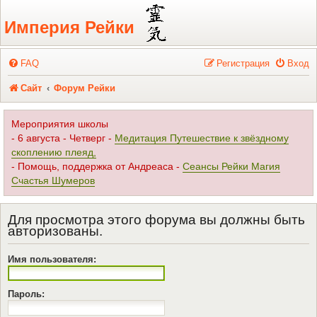
Регистрация
Империя Рейки
FAQ
Р
е
г
и
с
т
р
а
ц
и
я
Вход
Сайт
Форум Рейки
Мероприятия школы
- 6 августа - Четверг -
Медитация Путешествие к звёздному
скоплению плеяд,
- Помощь, поддержка от Андреаса -
Сеансы Рейки Магия
Счастья Шумеров
Для просмотра этого форума вы должны быть
авторизованы.
Имя пользователя:
Пароль: