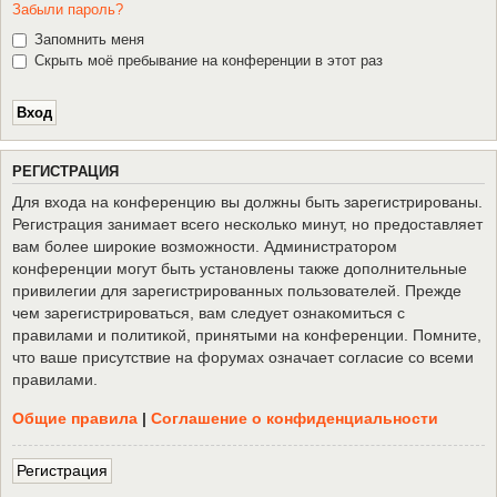
Забыли пароль?
Запомнить меня
Скрыть моё пребывание на конференции в этот раз
Р
Е
Г
И
С
Т
Р
А
Ц
И
Я
Для входа на конференцию вы должны быть зарегистрированы.
Регистрация занимает всего несколько минут, но предоставляет
вам более широкие возможности. Администратором
конференции могут быть установлены также дополнительные
привилегии для зарегистрированных пользователей. Прежде
чем зарегистрироваться, вам следует ознакомиться с
правилами и политикой, принятыми на конференции. Помните,
что ваше присутствие на форумах означает согласие со всеми
правилами.
Общие правила
|
Соглашение о конфиденциальности
Р
е
г
и
с
т
р
а
ц
и
я