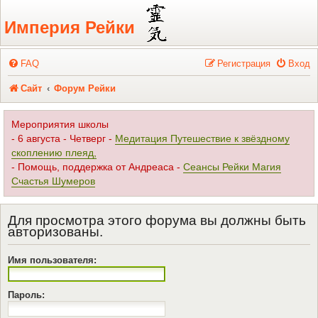
Регистрация
Империя Рейки
FAQ
Р
е
г
и
с
т
р
а
ц
и
я
Вход
Сайт
Форум Рейки
Мероприятия школы
- 6 августа - Четверг -
Медитация Путешествие к звёздному
скоплению плеяд,
- Помощь, поддержка от Андреаса -
Сеансы Рейки Магия
Счастья Шумеров
Для просмотра этого форума вы должны быть
авторизованы.
Имя пользователя:
Пароль: