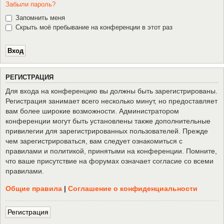
Забыли пароль?
Запомнить меня
Скрыть моё пребывание на конференции в этот раз
Р
Е
Г
И
С
Т
Р
А
Ц
И
Я
Для входа на конференцию вы должны быть зарегистрированы.
Регистрация занимает всего несколько минут, но предоставляет
вам более широкие возможности. Администратором
конференции могут быть установлены также дополнительные
привилегии для зарегистрированных пользователей. Прежде
чем зарегистрироваться, вам следует ознакомиться с
правилами и политикой, принятыми на конференции. Помните,
что ваше присутствие на форумах означает согласие со всеми
правилами.
Общие правила
|
Соглашение о конфиденциальности
Р
е
г
и
с
т
р
а
ц
и
я