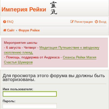
Регистрация
Империя Рейки
FAQ
Р
е
г
и
с
т
р
а
ц
и
я
Вход
Сайт
Форум Рейки
Мероприятия школы
- 6 августа - Четверг -
Медитация Путешествие к звёздному
скоплению плеяд,
- Помощь, поддержка от Андреаса -
Сеансы Рейки Магия
Счастья Шумеров
Для просмотра этого форума вы должны быть
авторизованы.
Имя пользователя:
Пароль: