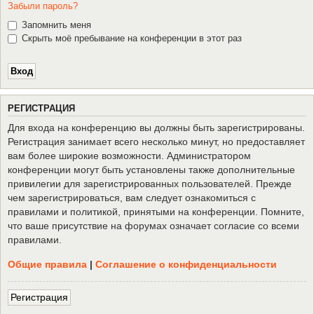
Забыли пароль?
Запомнить меня
Скрыть моё пребывание на конференции в этот раз
Р
Е
Г
И
С
Т
Р
А
Ц
И
Я
Для входа на конференцию вы должны быть зарегистрированы.
Регистрация занимает всего несколько минут, но предоставляет
вам более широкие возможности. Администратором
конференции могут быть установлены также дополнительные
привилегии для зарегистрированных пользователей. Прежде
чем зарегистрироваться, вам следует ознакомиться с
правилами и политикой, принятыми на конференции. Помните,
что ваше присутствие на форумах означает согласие со всеми
правилами.
Общие правила
|
Соглашение о конфиденциальности
Р
е
г
и
с
т
р
а
ц
и
я