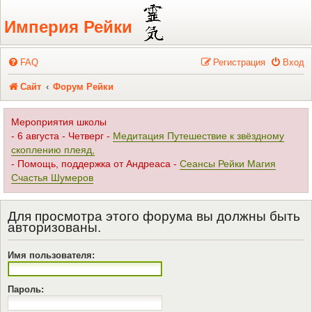
Регистрация
Империя Рейки
FAQ
Р
е
г
и
с
т
р
а
ц
и
я
Вход
Сайт
Форум Рейки
Мероприятия школы
- 6 августа - Четверг -
Медитация Путешествие к звёздному
скоплению плеяд,
- Помощь, поддержка от Андреаса -
Сеансы Рейки Магия
Счастья Шумеров
Для просмотра этого форума вы должны быть
авторизованы.
Имя пользователя:
Пароль: