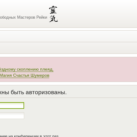
ободных Мастеров Рейки
ёздному скоплению плеяд,
 Магия Счастья Шумеров
жны быть авторизованы.
ние на конференции в этот раз