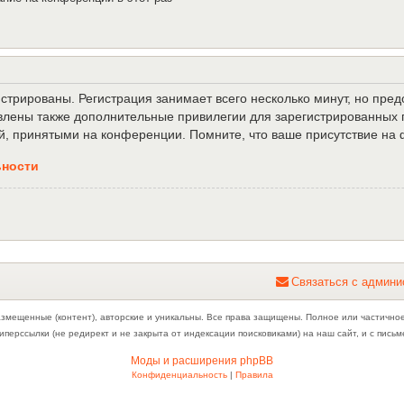
трированы. Регистрация занимает всего несколько минут, но пре
лены также дополнительные привилегии для зарегистрированных п
й, принятыми на конференции. Помните, что ваше присутствие на 
ьности
С
в
я
з
а
т
ь
с
я
с
а
д
м
и
н
и
азмещенные (контент), авторские и уникальны. Все права защищены. Полное или частично
иперссылки (не редирект и не закрыта от индексации поисковиками) на наш сайт, и с пис
Моды и расширения phpBB
Конфиденциальность
|
Правила