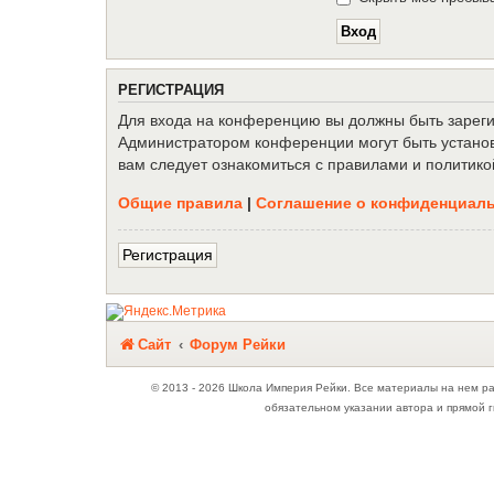
Р
Е
Г
И
С
Т
Р
А
Ц
И
Я
Для входа на конференцию вы должны быть зарегис
Администратором конференции могут быть установ
вам следует ознакомиться с правилами и политико
Общие правила
|
Соглашение о конфиденциал
Р
е
г
и
с
т
р
а
ц
и
я
Связаться с
Сайт
Форум Рейки
администрацией
© 2013 - 2026 Школа Империя Рейки. Все материалы на нем р
обязательном указании автора и прямой г