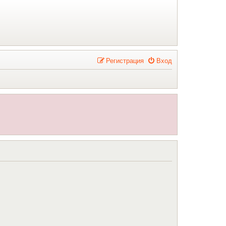
Р
е
г
и
с
т
р
а
ц
и
я
Вход