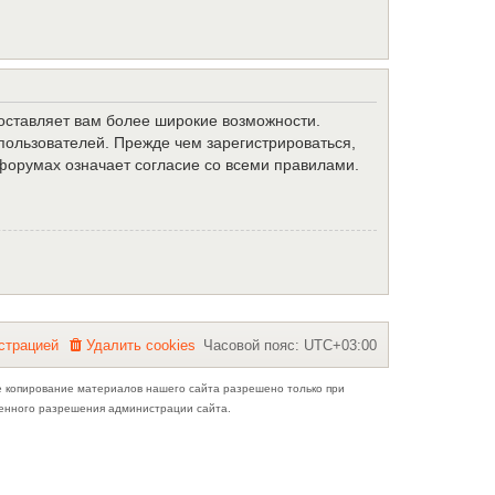
доставляет вам более широкие возможности.
ользователей. Прежде чем зарегистрироваться,
форумах означает согласие со всеми правилами.
с
т
р
а
ц
и
е
й
Удалить cookies
Часовой пояс:
UTC+03:00
е копирование материалов нашего сайта разрешено только при
ьменного разрешения администрации сайта.