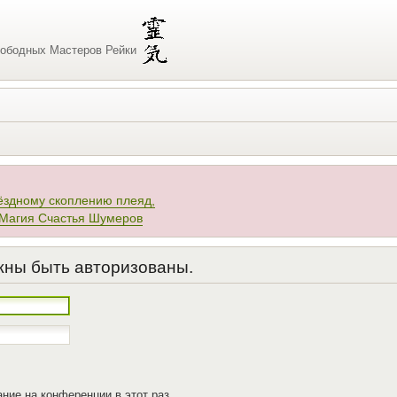
ободных Мастеров Рейки
ёздному скоплению плеяд,
 Магия Счастья Шумеров
жны быть авторизованы.
ние на конференции в этот раз