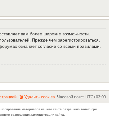
доставляет вам более широкие возможности.
ользователей. Прежде чем зарегистрироваться,
форумах означает согласие со всеми правилами.
с
т
р
а
ц
и
е
й
Удалить cookies
Часовой пояс:
UTC+03:00
е копирование материалов нашего сайта разрешено только при
ьменного разрешения администрации сайта.