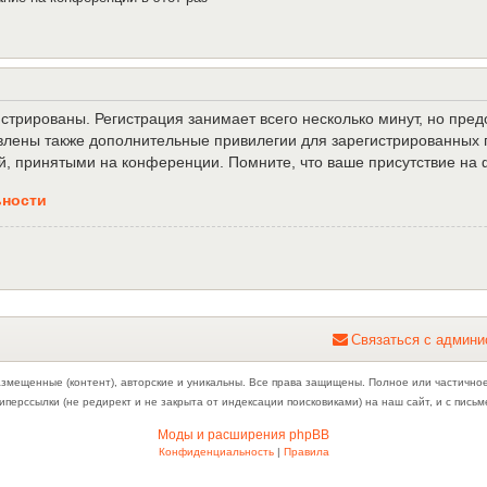
трированы. Регистрация занимает всего несколько минут, но пре
лены также дополнительные привилегии для зарегистрированных п
й, принятыми на конференции. Помните, что ваше присутствие на 
ьности
С
в
я
з
а
т
ь
с
я
с
а
д
м
и
н
и
азмещенные (контент), авторские и уникальны. Все права защищены. Полное или частично
иперссылки (не редирект и не закрыта от индексации поисковиками) на наш сайт, и с пис
Моды и расширения phpBB
Конфиденциальность
|
Правила