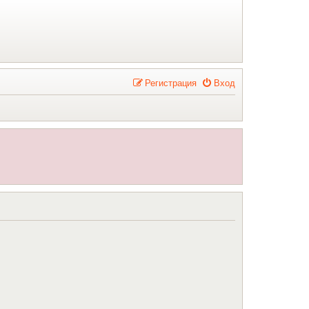
Р
е
г
и
с
т
р
а
ц
и
я
Вход