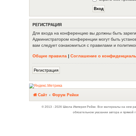
Р
Е
Г
И
С
Т
Р
А
Ц
И
Я
Для входа на конференцию вы должны быть зарегис
Администратором конференции могут быть установ
вам следует ознакомиться с правилами и политико
Общие правила
|
Соглашение о конфиденциал
Р
е
г
и
с
т
р
а
ц
и
я
Связаться с
Сайт
Форум Рейки
администрацией
© 2013 - 2026 Школа Империя Рейки. Все материалы на нем р
обязательном указании автора и прямой г