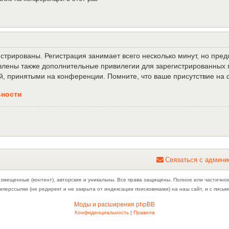
трированы. Регистрация занимает всего несколько минут, но пре
лены также дополнительные привилегии для зарегистрированных п
й, принятыми на конференции. Помните, что ваше присутствие на 
ьности
С
в
я
з
а
т
ь
с
я
с
а
д
м
и
н
и
азмещенные (контент), авторские и уникальны. Все права защищены. Полное или частично
иперссылки (не редирект и не закрыта от индексации поисковиками) на наш сайт, и с пис
Моды и расширения phpBB
Конфиденциальность
|
Правила