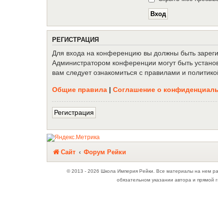
Р
Е
Г
И
С
Т
Р
А
Ц
И
Я
Для входа на конференцию вы должны быть зарегис
Администратором конференции могут быть установ
вам следует ознакомиться с правилами и политико
Общие правила
|
Соглашение о конфиденциал
Р
е
г
и
с
т
р
а
ц
и
я
Связаться с
Сайт
Форум Рейки
администрацией
© 2013 - 2026 Школа Империя Рейки. Все материалы на нем р
обязательном указании автора и прямой г