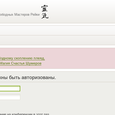
ободных Мастеров Рейки
ёздному скоплению плеяд,
 Магия Счастья Шумеров
жны быть авторизованы.
ние на конференции в этот раз