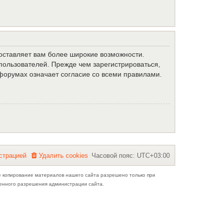
доставляет вам более широкие возможности.
ользователей. Прежде чем зарегистрироваться,
форумах означает согласие со всеми правилами.
с
т
р
а
ц
и
е
й
Удалить cookies
Часовой пояс:
UTC+03:00
е копирование материалов нашего сайта разрешено только при
ьменного разрешения администрации сайта.