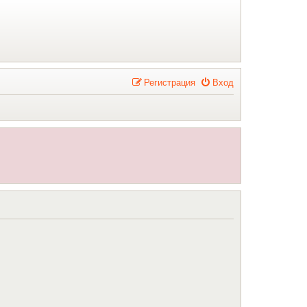
Р
е
г
и
с
т
р
а
ц
и
я
Вход