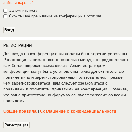
Забыли пароль?
Запомнить меня
Скрыть моё пребывание на конференции в этот раз
Р
Е
Г
И
С
Т
Р
А
Ц
И
Я
Для входа на конференцию вы должны быть зарегистрированы.
Регистрация занимает всего несколько минут, но предоставляет
вам более широкие возможности. Администратором
конференции могут быть установлены также дополнительные
привилегии для зарегистрированных пользователей. Прежде
чем зарегистрироваться, вам следует ознакомиться с
правилами и политикой, принятыми на конференции. Помните,
что ваше присутствие на форумах означает согласие со всеми
правилами.
Общие правила
|
Соглашение о конфиденциальности
Р
е
г
и
с
т
р
а
ц
и
я