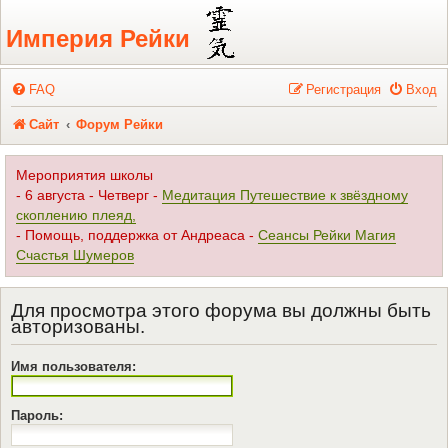
Регистрация
Империя Рейки
FAQ
Р
е
г
и
с
т
р
а
ц
и
я
Вход
Сайт
Форум Рейки
Мероприятия школы
- 6 августа - Четверг -
Медитация Путешествие к звёздному
скоплению плеяд,
- Помощь, поддержка от Андреаса -
Сеансы Рейки Магия
Счастья Шумеров
Для просмотра этого форума вы должны быть
авторизованы.
Имя пользователя:
Пароль: