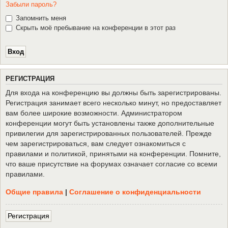
Забыли пароль?
Запомнить меня
Скрыть моё пребывание на конференции в этот раз
Р
Е
Г
И
С
Т
Р
А
Ц
И
Я
Для входа на конференцию вы должны быть зарегистрированы.
Регистрация занимает всего несколько минут, но предоставляет
вам более широкие возможности. Администратором
конференции могут быть установлены также дополнительные
привилегии для зарегистрированных пользователей. Прежде
чем зарегистрироваться, вам следует ознакомиться с
правилами и политикой, принятыми на конференции. Помните,
что ваше присутствие на форумах означает согласие со всеми
правилами.
Общие правила
|
Соглашение о конфиденциальности
Р
е
г
и
с
т
р
а
ц
и
я