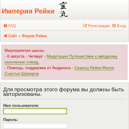
Регистрация
Империя Рейки
FAQ
Р
е
г
и
с
т
р
а
ц
и
я
Вход
Сайт
Форум Рейки
Мероприятия школы
- 6 августа - Четверг -
Медитация Путешествие к звёздному
скоплению плеяд,
- Помощь, поддержка от Андреаса -
Сеансы Рейки Магия
Счастья Шумеров
Для просмотра этого форума вы должны быть
авторизованы.
Имя пользователя:
Пароль: