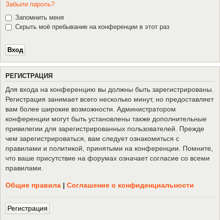
Забыли пароль?
Запомнить меня
Скрыть моё пребывание на конференции в этот раз
Р
Е
Г
И
С
Т
Р
А
Ц
И
Я
Для входа на конференцию вы должны быть зарегистрированы.
Регистрация занимает всего несколько минут, но предоставляет
вам более широкие возможности. Администратором
конференции могут быть установлены также дополнительные
привилегии для зарегистрированных пользователей. Прежде
чем зарегистрироваться, вам следует ознакомиться с
правилами и политикой, принятыми на конференции. Помните,
что ваше присутствие на форумах означает согласие со всеми
правилами.
Общие правила
|
Соглашение о конфиденциальности
Р
е
г
и
с
т
р
а
ц
и
я