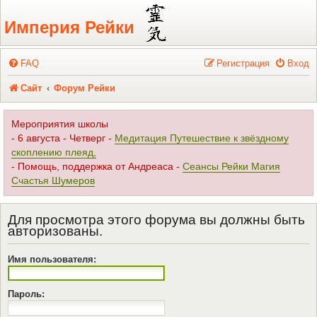
Регистрация
Империя Рейки
FAQ
Р
е
г
и
с
т
р
а
ц
и
я
Вход
Сайт
Форум Рейки
Мероприятия школы
- 6 августа - Четверг -
Медитация Путешествие к звёздному
скоплению плеяд,
- Помощь, поддержка от Андреаса -
Сеансы Рейки Магия
Счастья Шумеров
Для просмотра этого форума вы должны быть
авторизованы.
Имя пользователя:
Пароль: