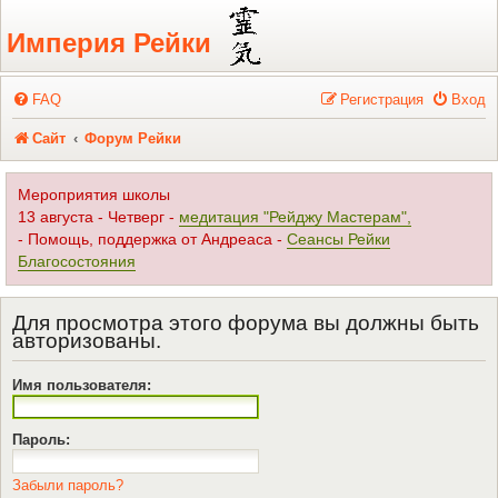
Регистрация
Империя Рейки
FAQ
Р
е
г
и
с
т
р
а
ц
и
я
Вход
Сайт
Форум Рейки
Мероприятия школы
13 августа - Четверг -
медитация "Рейджу Мастерам",
- Помощь, поддержка от Андреаса -
Сеансы Рейки
Благосостояния
Для просмотра этого форума вы должны быть
авторизованы.
Имя пользователя:
Пароль:
Забыли пароль?