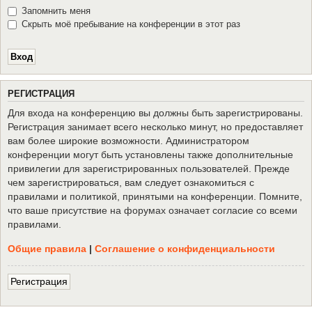
Запомнить меня
Скрыть моё пребывание на конференции в этот раз
Р
Е
Г
И
С
Т
Р
А
Ц
И
Я
Для входа на конференцию вы должны быть зарегистрированы.
Регистрация занимает всего несколько минут, но предоставляет
вам более широкие возможности. Администратором
конференции могут быть установлены также дополнительные
привилегии для зарегистрированных пользователей. Прежде
чем зарегистрироваться, вам следует ознакомиться с
правилами и политикой, принятыми на конференции. Помните,
что ваше присутствие на форумах означает согласие со всеми
правилами.
Общие правила
|
Соглашение о конфиденциальности
Р
е
г
и
с
т
р
а
ц
и
я