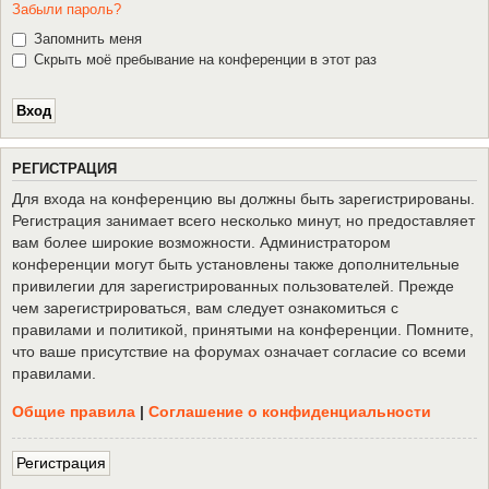
Забыли пароль?
Запомнить меня
Скрыть моё пребывание на конференции в этот раз
Р
Е
Г
И
С
Т
Р
А
Ц
И
Я
Для входа на конференцию вы должны быть зарегистрированы.
Регистрация занимает всего несколько минут, но предоставляет
вам более широкие возможности. Администратором
конференции могут быть установлены также дополнительные
привилегии для зарегистрированных пользователей. Прежде
чем зарегистрироваться, вам следует ознакомиться с
правилами и политикой, принятыми на конференции. Помните,
что ваше присутствие на форумах означает согласие со всеми
правилами.
Общие правила
|
Соглашение о конфиденциальности
Р
е
г
и
с
т
р
а
ц
и
я