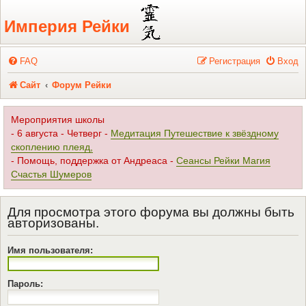
Регистрация
Империя Рейки
FAQ
Р
е
г
и
с
т
р
а
ц
и
я
Вход
Сайт
Форум Рейки
Мероприятия школы
- 6 августа - Четверг -
Медитация Путешествие к звёздному
скоплению плеяд,
- Помощь, поддержка от Андреаса -
Сеансы Рейки Магия
Счастья Шумеров
Для просмотра этого форума вы должны быть
авторизованы.
Имя пользователя:
Пароль: