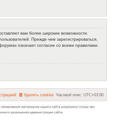
доставляет вам более широкие возможности.
ользователей. Прежде чем зарегистрироваться,
форумах означает согласие со всеми правилами.
с
т
р
а
ц
и
е
й
Удалить cookies
Часовой пояс:
UTC+03:00
е копирование материалов нашего сайта разрешено только при
ьменного разрешения администрации сайта.