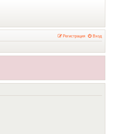
Р
е
г
и
с
т
р
а
ц
и
я
Вход