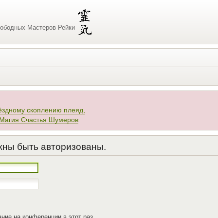
ободных Мастеров Рейки
ёздному скоплению плеяд,
 Магия Счастья Шумеров
жны быть авторизованы.
ние на конференции в этот раз