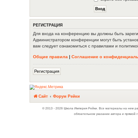
Р
Е
Г
И
С
Т
Р
А
Ц
И
Я
Для входа на конференцию вы должны быть зарегис
Администратором конференции могут быть установ
вам следует ознакомиться с правилами и политико
Общие правила
|
Соглашение о конфиденциал
Р
е
г
и
с
т
р
а
ц
и
я
Связаться с
Сайт
Форум Рейки
администрацией
© 2013 - 2026 Школа Империя Рейки. Все материалы на нем р
обязательном указании автора и прямой г