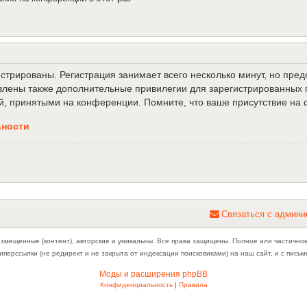
трированы. Регистрация занимает всего несколько минут, но пре
лены также дополнительные привилегии для зарегистрированных п
й, принятыми на конференции. Помните, что ваше присутствие на 
ьности
С
в
я
з
а
т
ь
с
я
с
а
д
м
и
н
и
азмещенные (контент), авторские и уникальны. Все права защищены. Полное или частично
иперссылки (не редирект и не закрыта от индексации поисковиками) на наш сайт, и с пис
Моды и расширения phpBB
Конфиденциальность
|
Правила