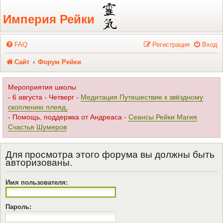
Регистрация
Империя Рейки
FAQ
Р
е
г
и
с
т
р
а
ц
и
я
Вход
Сайт
Форум Рейки
Мероприятия школы
- 6 августа - Четверг -
Медитация Путешествие к звёздному
скоплению плеяд,
- Помощь, поддержка от Андреаса -
Сеансы Рейки Магия
Счастья Шумеров
Для просмотра этого форума вы должны быть
авторизованы.
Имя пользователя:
Пароль: