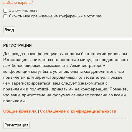
Забыли пароль?
Запомнить меня
Скрыть моё пребывание на конференции в этот раз
Р
Е
Г
И
С
Т
Р
А
Ц
И
Я
Для входа на конференцию вы должны быть зарегистрированы.
Регистрация занимает всего несколько минут, но предоставляет
вам более широкие возможности. Администратором
конференции могут быть установлены также дополнительные
привилегии для зарегистрированных пользователей. Прежде
чем зарегистрироваться, вам следует ознакомиться с
правилами и политикой, принятыми на конференции. Помните,
что ваше присутствие на форумах означает согласие со всеми
правилами.
Общие правила
|
Соглашение о конфиденциальности
Р
е
г
и
с
т
р
а
ц
и
я