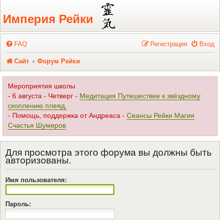
Регистрация
Империя Рейки
FAQ
Р
е
г
и
с
т
р
а
ц
и
я
Вход
Сайт
Форум Рейки
Мероприятия школы
- 6 августа - Четверг -
Медитация Путешествие к звёздному
скоплению плеяд,
- Помощь, поддержка от Андреаса -
Сеансы Рейки Магия
Счастья Шумеров
Для просмотра этого форума вы должны быть
авторизованы.
Имя пользователя:
Пароль: