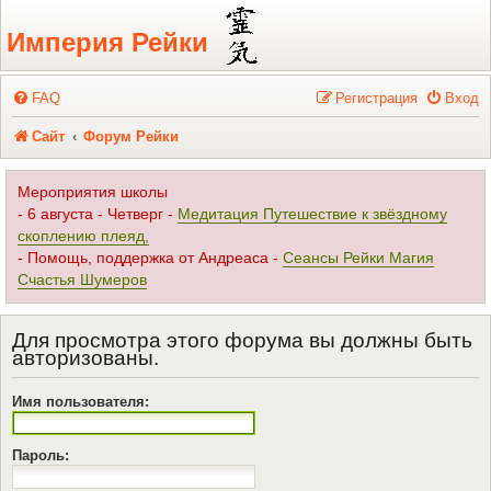
Регистрация
Империя Рейки
FAQ
Р
е
г
и
с
т
р
а
ц
и
я
Вход
Сайт
Форум Рейки
Мероприятия школы
- 6 августа - Четверг -
Медитация Путешествие к звёздному
скоплению плеяд,
- Помощь, поддержка от Андреаса -
Сеансы Рейки Магия
Счастья Шумеров
Для просмотра этого форума вы должны быть
авторизованы.
Имя пользователя:
Пароль: