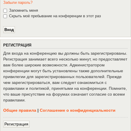
Забыли пароль?
Запомнить меня
Скрыть моё пребывание на конференции в этот раз
Р
Е
Г
И
С
Т
Р
А
Ц
И
Я
Для входа на конференцию вы должны быть зарегистрированы.
Регистрация занимает всего несколько минут, но предоставляет
вам более широкие возможности. Администратором
конференции могут быть установлены также дополнительные
привилегии для зарегистрированных пользователей. Прежде
чем зарегистрироваться, вам следует ознакомиться с
правилами и политикой, принятыми на конференции. Помните,
что ваше присутствие на форумах означает согласие со всеми
правилами.
Общие правила
|
Соглашение о конфиденциальности
Р
е
г
и
с
т
р
а
ц
и
я